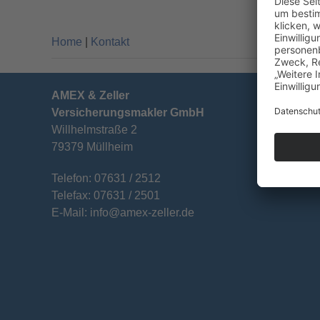
Home
|
Kontakt
AMEX & Zeller
Versicherungsmakler GmbH
Willhelmstraße 2
79379 Müllheim
Telefon: 07631 / 2512
Telefax: 07631 / 2501
E-Mail: info@amex-zeller.de