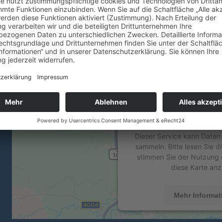
Wir benötigen Ihre 
den Google Maps-Ser
Wir verwenden einen
Drittanbieters, um Karteni
Dieser Service kann Daten 
sammeln. Bitte lesen Sie d
stimmen Sie der Nutzung 
diese Karte anz
Mehr Informat
Akzeptier