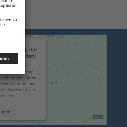
Zustimmung, um
vice zu laden!
 Service eines
nhalte einzubetten.
zu Ihren Aktivitäten
ie Details durch und
des Service zu, um
uzeigen.
ionen
en