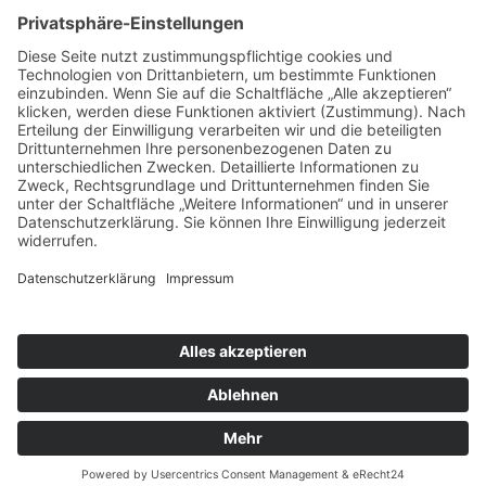
Wir benötigen Ihre Zustimmung, um
den Google Maps-Service zu laden!
Wir verwenden einen Service eines
Drittanbieters, um Karteninhalte einzubetten.
Dieser Service kann Daten zu Ihren Aktivitäten
sammeln. Bitte lesen Sie die Details durch und
stimmen Sie der Nutzung des Service zu, um
diese Karte anzuzeigen.
Mehr Informationen
Akzeptieren
powered by
Usercentrics Consent Management
Platform
&
eRecht24
© 2026 - AMEX & Zeller Versicherungsmakler GmbH
IMPRESSUM
DATENSCHUTZ
COOKIE-EINSTELLUNGEN