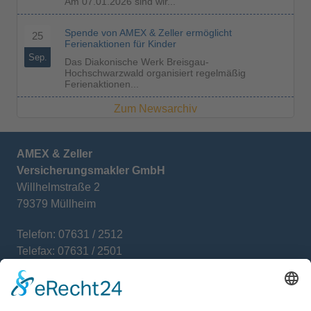
Am 07.01.2026 sind wir...
Spende von AMEX & Zeller ermöglicht
25
Ferienaktionen für Kinder
Sep.
Das Diakonische Werk Breisgau-
Hochschwarzwald organisiert regelmäßig
Ferienaktionen...
Zum Newsarchiv
AMEX & Zeller
Versicherungsmakler GmbH
Willhelmstraße 2
79379 Müllheim
Telefon: 07631 / 2512
Telefax: 07631 / 2501
E-Mail: info@amex-zeller.de