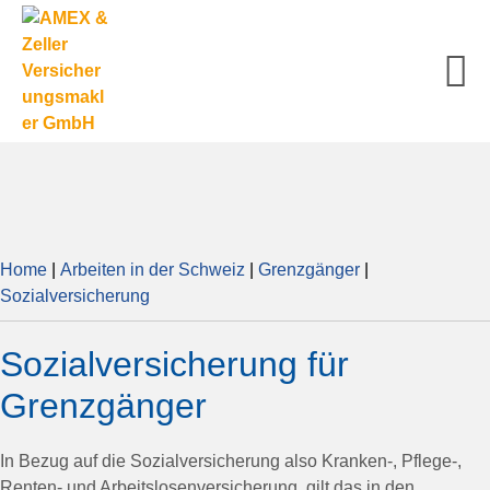
Zum
Inhalt
springen
M
Sc
Home
|
Arbeiten in der Schweiz
|
Grenzgänger
|
Sozialversicherung
Sozialversicherung für
Grenzgänger
In Bezug auf die Sozialversicherung also Kranken-, Pflege-,
Renten- und Arbeitslosenversicherung, gilt das in den