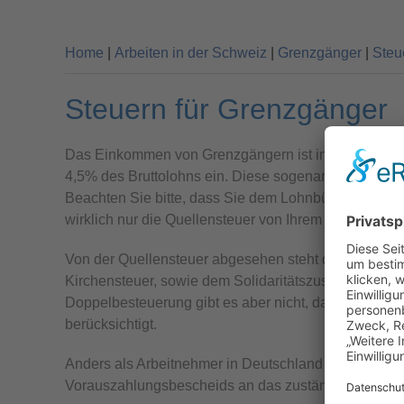
Home
|
Arbeiten in der Schweiz
|
Grenzgänger
|
Steu
Steuern für Grenzgänger
Das Einkommen von Grenzgängern ist in der Schweiz 
4,5% des Bruttolohns ein. Diese sogenannte Quellst
Beachten Sie bitte, dass Sie dem Lohnbüro eine An
wirklich nur die Quellensteuer von Ihrem Gehalt abg
Von der Quellensteuer abgesehen steht das Besteue
Kirchensteuer, sowie dem Solidaritätszuschlag grund
Doppelbesteuerung gibt es aber nicht, da das Finanz
berücksichtigt.
Anders als Arbeitnehmer in Deutschland zahlen Grenz
Vorauszahlungsbescheids an das zuständige deutsc